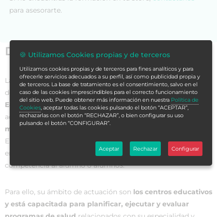
para asesorarte.
Datos generales
🍪 Utilizamos Cookies propias y de terceros
Utilizamos cookies propias y de terceros para fines analíticos y para
ofrecerle servicios adecuados a su perfil, así como publicidad propia y
La
enfermería escolar
existe en diversos países del mundo
de terceros. La base de tratamiento es el consentimiento, salvo en el
desde hace décadas. De hecho,
la promoción de la salud y
caso de las cookies imprescindibles para el correcto funcionamiento
del sitio web. Puede obtener más información en nuestra
Política de
Educación para la Salud
juegan un papel clave en la salud
Cookies
, aceptar todas las cookies pulsando el botón “ACEPTAR”,
rechazarlas con el botón “RECHAZAR”, o bien configurar su uso
actual de los escolares, puesto que sirven para
prevenir
pulsando el botón “CONFIGURAR”.
malos hábitos y sus posibles consecuencias
sobre la salud.
En este sentido, la enfermera escolar es el profesional
Aceptar
Rechazar
Configurar
encargado de
proporcionar los cuidados propios
de su
competencia al alumno o alumnos.
Para ello, su ámbito de actuación son
los centros educativos
y está capacitada para planificar, ejecutar y evaluar
programas de salud
relacionados con su especialidad y