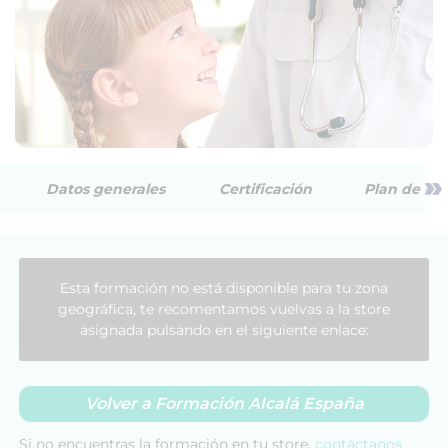
»
Datos generales
Certificación
Plan de est
Esta formación no está disponible para tu zona
geográfica, te recomentamos vuelvas a la store
asignada pulsando en el siguiente enlace:
Volver a Formación Alcalá España
Si no encuentras la formación en tu store,
contáctanos