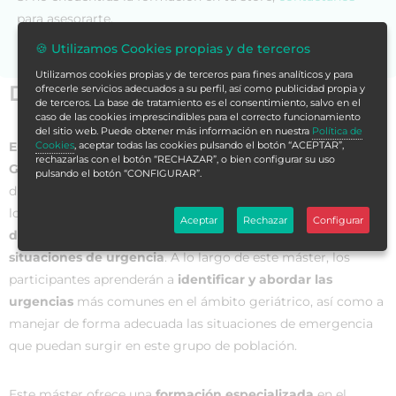
para asesorarte.
🍪 Utilizamos Cookies propias y de terceros
Utilizamos cookies propias y de terceros para fines analíticos y para
Datos generales
ofrecerle servicios adecuados a su perfil, así como publicidad propia y
de terceros. La base de tratamiento es el consentimiento, salvo en el
caso de las cookies imprescindibles para el correcto funcionamiento
del sitio web. Puede obtener más información en nuestra
Política de
Cookies
, aceptar todas las cookies pulsando el botón “ACEPTAR”,
El Máster de Formación Permanente en Urgencias
rechazarlas con el botón “RECHAZAR”, o bien configurar su uso
Geriátricas para Enfermería
es un programa académico
pulsando el botón “CONFIGURAR”.
diseñado para proporcionar a los profesionales de enfermería
los
conocimientos y habilidades necesarios para atender
Aceptar
Rechazar
Configurar
de manera eficiente y efectiva a pacientes geriátricos en
situaciones de urgencia
. A lo largo de este máster, los
participantes aprenderán a
identificar y abordar las
urgencias
más comunes en el ámbito geriátrico, así como a
manejar de forma adecuada las situaciones de emergencia
que puedan surgir en este grupo de población.
Este máster ofrece una
formación especializada
en el