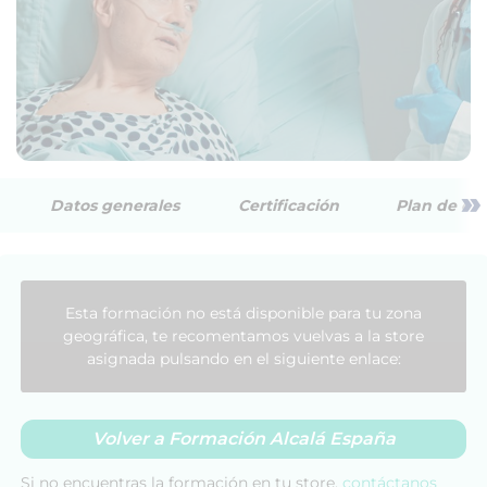
»
Datos generales
Certificación
Plan de est
Esta formación no está disponible para tu zona
geográfica, te recomentamos vuelvas a la store
asignada pulsando en el siguiente enlace:
Volver a Formación Alcalá España
Si no encuentras la formación en tu store,
contáctanos