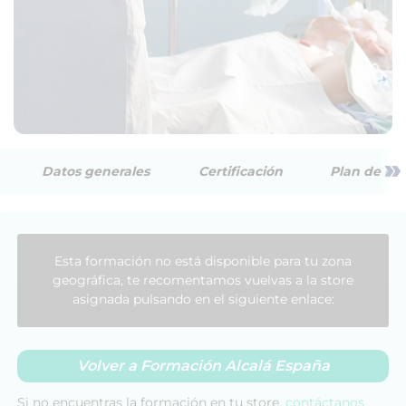
»
Datos generales
Certificación
Plan de est
Esta formación no está disponible para tu zona
geográfica, te recomentamos vuelvas a la store
asignada pulsando en el siguiente enlace:
Volver a Formación Alcalá España
Si no encuentras la formación en tu store,
contáctanos