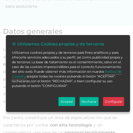
para asesorarte.
Datos generales
🍪 Utilizamos Cookies propias y de terceros
La
unidad de cuidados intensivos
(UCI) es un servicio de
Utilizamos cookies propias y de terceros para fines analíticos y para
alta complejidad que tiene el objetivo de
brindar un
ofrecerle servicios adecuados a su perfil, así como publicidad propia y
de terceros. La base de tratamiento es el consentimiento, salvo en el
cuidado integral
a aquellas personas en condiciones críticas
caso de las cookies imprescindibles para el correcto funcionamiento
de salud que fueron internadas allí. Los motivos por los que
del sitio web. Puede obtener más información en nuestra
Política de
Cookies
, aceptar todas las cookies pulsando el botón “ACEPTAR”,
pueden ser ingresados
son diversos
, como, por ejemplo, por
rechazarlas con el botón “RECHAZAR”, o bien configurar su uso
un trauma, en el postoperatorio, por la agudización de la
pulsando el botón “CONFIGURAR”.
insuficiencia renal o por la enfermedad pulmonar
obstructiva crónica, entre otras muchas otras causas.
Aceptar
Rechazar
Configurar
Por tanto, constituye un área de especialización que se
caracteriza por contar
con alta tecnología
y, en
consecuencia, requiere de un
personal técnicamente