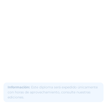
Información:
Este diploma será expedido únicamente
con horas de aprovechamiento, consulte nuestras
ediciones.