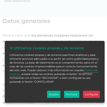
para asesorarte.
Datos generales
Parece claro que
las personas mayores requieren un
manejo diferente
desde el punto de vista sanitario, tanto
por las características propias que confiere
el
🍪 Utilizamos Cookies propias y de terceros
envejecimiento
, con la tendencia a la dependencia
Utilizamos cookies propias y de terceros para fines analíticos y para
ofrecerle servicios adecuados a su perfil, así como publicidad propia y
característica del anciano, como por la
diferente forma de
de terceros. La base de tratamiento es el consentimiento, salvo en el
enfermedad
. No obstante, tampoco se puede establecer de
caso de las cookies imprescindibles para el correcto funcionamiento
del sitio web. Puede obtener más información en nuestra
Política de
forma general la atención a todos los ancianos.
Cookies
, aceptar todas las cookies pulsando el botón “ACEPTAR”,
rechazarlas con el botón “RECHAZAR”, o bien configurar su uso
pulsando el botón “CONFIGURAR”.
De hecho, a pesar de tratarse de un mismo grupo de edad,
las personas ancianas pueden
vivir su vejez de formas muy
Aceptar
Rechazar
Configurar
diferentes
. En este sentido, llegar a
establecer el estado de
salud/enfermedad
en el que se encuentra un anciano, ha de