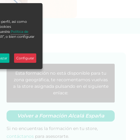
 perfil, así como
cookies
nuestra
Política de
R”, o bien configurar
azar
Configurar
Esta formación no está disponible para tu
zona geográfica, te recomentamos vuelvas
a la store asignada pulsando en el siguiente
enlace:
Volver a Formación Alcalá España
Si no encuentras la formación en tu store,
contáctanos
para asesorarte.