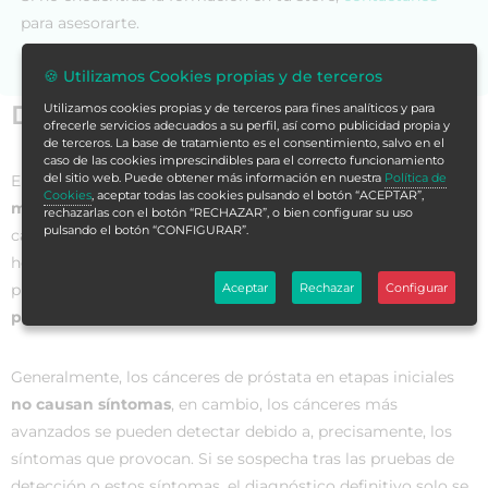
para asesorarte.
🍪 Utilizamos Cookies propias y de terceros
Datos generales
Utilizamos cookies propias y de terceros para fines analíticos y para
ofrecerle servicios adecuados a su perfil, así como publicidad propia y
de terceros. La base de tratamiento es el consentimiento, salvo en el
caso de las cookies imprescindibles para el correcto funcionamiento
del sitio web. Puede obtener más información en nuestra
Política de
El
cáncer de próstata
es uno de los
problemas de salud
Cookies
, aceptar todas las cookies pulsando el botón “ACEPTAR”,
más importantes
en nuestra sociedad, siendo la segunda
rechazarlas con el botón “RECHAZAR”, o bien configurar su uso
pulsando el botón “CONFIGURAR”.
causa de muerte en varones por patología oncológica. De
hecho, la mayoría de los cánceres de próstata se detecta
primero mediante la
prueba sanguínea del antígeno
Aceptar
Rechazar
Configurar
prostático específico
.
Generalmente, los cánceres de próstata en etapas iniciales
no causan síntomas
, en cambio, los cánceres más
avanzados se pueden detectar debido a, precisamente, los
síntomas que provocan. Si se sospecha tras las pruebas de
detección o estos síntomas, el diagnóstico definitivo solo se