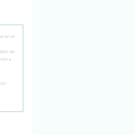
d en el
delo de
ente a
sin