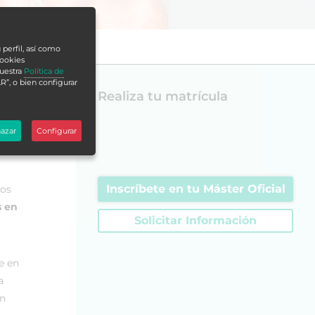
 perfil, así como
cookies
nuestra
Política de
R”, o bien configurar
Realiza tu matrícula
azar
Configurar
a a
Inscríbete en tu Máster Oficial
dos
s en
Solicitar Información
e en
a
án