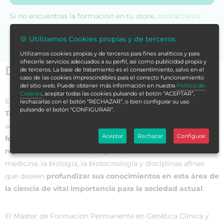
Si no encuentras la formación en tu store,
contáctanos
para asesorarte.
🍪 Utilizamos Cookies propias y de terceros
Utilizamos cookies propias y de terceros para fines analíticos y para
ofrecerle servicios adecuados a su perfil, así como publicidad propia y
Datos generales
de terceros. La base de tratamiento es el consentimiento, salvo en el
caso de las cookies imprescindibles para el correcto funcionamiento
del sitio web. Puede obtener más información en nuestra
Política de
Cookies
, aceptar todas las cookies pulsando el botón “ACEPTAR”,
El
Máster de Formación Permanente en Genética Clínica y
rechazarlas con el botón “RECHAZAR”, o bien configurar su uso
pulsando el botón “CONFIGURAR”.
Técnicas Avanzadas en Embriología
es un programa
académico de vanguardia diseñado para
ofrecer una sólida
Aceptar
Rechazar
Configurar
formación integral en los campos de la genética y la
reproducción humana
, dirigido a profesionales de la
medicina, la biología, la biotecnología y disciplinas afines
que deseen
profundizar sus conocimientos en esta área de
la ciencia de vital importancia para la sociedad actual
.
El Máster de Formación Permanente en Genética Clínica y