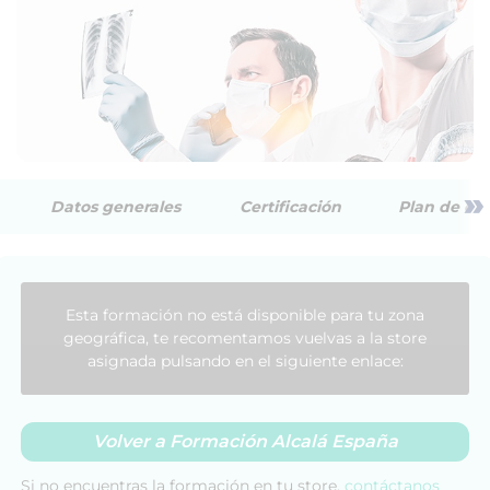
»
Datos generales
Certificación
Plan de est
Esta formación no está disponible para tu zona
geográfica, te recomentamos vuelvas a la store
asignada pulsando en el siguiente enlace:
Volver a Formación Alcalá España
Si no encuentras la formación en tu store,
contáctanos