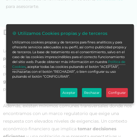
para asesorarte.
Datos generales
🍪 Utilizamos Cookies propias y de terceros
Utilizamos cookies propias y de terceros para fines analíticos y para
ofrecerle servicios adecuados a su perfil, así como publicidad propia y
Los
sistemas de salud
están sujetos en los últimos años a
de terceros. La base de tratamiento es el consentimiento, salvo en el
caso de las cookies imprescindibles para el correcto funcionamiento
profundas transformaciones
, como consecuencia de
del sitio web. Puede obtener más información en nuestra
Política de
cambios sociodemográficos, tecnológicos, económicos,
Cookies
, aceptar todas las cookies pulsando el botón “ACEPTAR”,
rechazarlas con el botón “RECHAZAR”, o bien configurar su uso
políticos y sanitarios, que plantean
retos permanentes a los
pulsando el botón “CONFIGURAR”.
gestores de las instituciones de salud
, tanto públicas como
privadas.
Aceptar
Rechazar
Configurar
Además, existen mínimos comunes transversales donde nos
encontramos con un marco regulatorio que exige una
respuesta con elevados niveles de exigencias. Un contexto
económico-financiero que implica
tomar decisiones
eficientes
y una población que presenta expectativas y