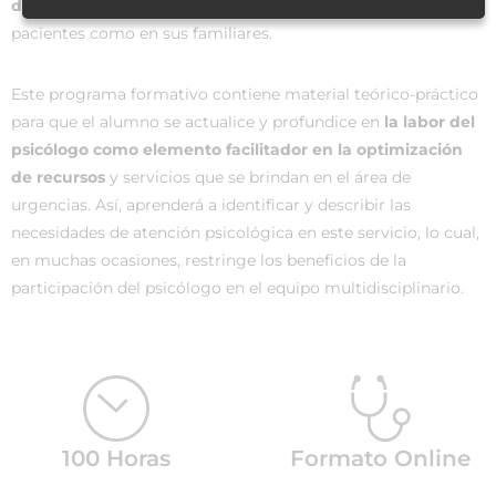
de crisis o modificaciones de estados de ánimo
, tanto en
pacientes como en sus familiares.
Este programa formativo contiene material teórico-práctico
para que el alumno se actualice y profundice en
la labor del
psicólogo como elemento facilitador en la optimización
de recursos
y servicios que se brindan en el área de
urgencias. Así, aprenderá a identificar y describir las
necesidades de atención psicológica en este servicio, lo cual,
en muchas ocasiones, restringe los beneficios de la
participación del psicólogo en el equipo multidisciplinario.
100 Horas
Formato Online