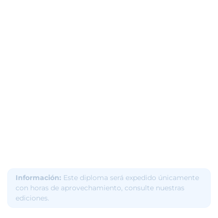
Información:
Este diploma será expedido únicamente
con horas de aprovechamiento, consulte nuestras
ediciones.