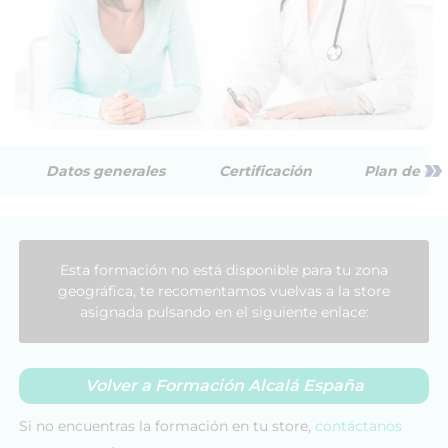
»
Datos generales
Certificación
Plan de est
Esta formación no está disponible para tu zona
geográfica, te recomentamos vuelvas a la store
asignada pulsando en el siguiente enlace:
Volver a Formación Alcalá España
Si no encuentras la formación en tu store,
contáctanos