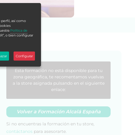
 perfil, así como
cookies
nuestra
Política de
R”, o bien configurar
azar
Configurar
Esta formación no está disponible para tu
zona geográfica, te recomentamos vuelvas
a la store asignada pulsando en el siguiente
enlace:
Volver a Formación Alcalá España
Si no encuentras la formación en tu store,
contáctanos
para asesorarte.