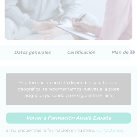
»
Datos generales
Certificación
Plan de est
Esta formación no está disponible para tu zona
geográfica, te recomentamos vuelvas a la store
asignada pulsando en el siguiente enlace:
Volver a Formación Alcalá España
Si no encuentras la formación en tu store,
contáctanos