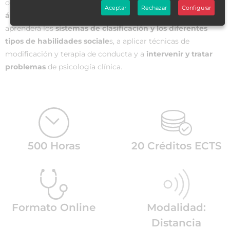
conocimientos necesarios para ser capaz de
actuar en el
Aceptar
Rechazar
Configurar
área de la salud mental y del bienestar psicosocial
. Así,
aprenderá los
sistemas de clasificación y los diferentes
tipos de habilidades sociale
s, a aplicar técnicas de
modificación y terapia de conducta y a
intervenir y tratar
problemas
de psicología clínica.
500 Horas
20 Créditos ECTS
Formato Online
Modalidad:
Distancia