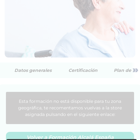
»
Datos generales
Certificación
Plan de est
Esta formación no está disponible para tu zona
geográfica, te recomentamos vuelvas a la store
asignada pulsando en el siguiente enlace:
Volver a Formación Alcalá España