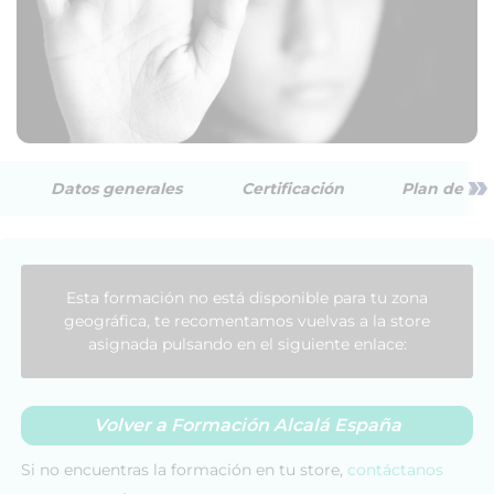
»
Datos generales
Certificación
Plan de est
Esta formación no está disponible para tu zona
geográfica, te recomentamos vuelvas a la store
asignada pulsando en el siguiente enlace:
Volver a Formación Alcalá España
Si no encuentras la formación en tu store,
contáctanos