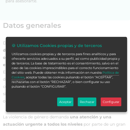
para asesorarte.
Datos generales
Desde 1995, las Naciones Unidas
reconoce que la violencia
🍪 Utilizamos Cookies propias y de terceros
de género se constituye como uno de los principales
Utilizamos cookies propias y de terceros para fines analíticos y para
obstáculos para el abordaje de la libertad, el desarrollo y
ofrecerle servicios adecuados a su perfil, así como publicidad propia y
de terceros. La base de tratamiento es el consentimiento, salvo en el
el disfrute de los derechos de la mujer
. De hecho, en
caso de las cookies imprescindibles para el correcto funcionamiento
España se aprobó, por unanimidad, la Ley Orgánica 1/2004,
del sitio web. Puede obtener más información en nuestra
Política de
Cookies
, aceptar todas las cookies pulsando el botón “ACEPTAR”,
de 28 de diciembre, de Medidas de Protección Integral
rechazarlas con el botón “RECHAZAR”, o bien configurar su uso
contra la Violencia de Género para hacer frente a esta
pulsando el botón “CONFIGURAR”.
situación y buscar la igualdad de género y la igualdad de
oportunidades.
Aceptar
Rechazar
Configurar
La violencia de género demanda
una atención y una
actuación urgente a todos los niveles
por parte de un gran