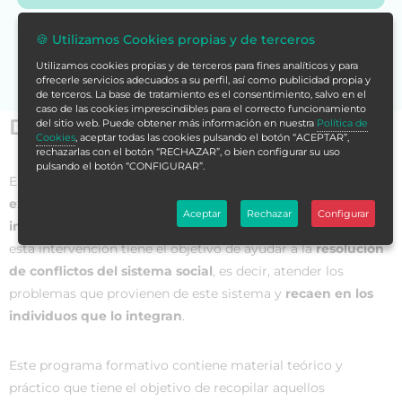
Si no encuentras la formación en tu store,
contáctanos
🍪 Utilizamos Cookies propias y de terceros
para asesorarte.
Utilizamos cookies propias y de terceros para fines analíticos y para
ofrecerle servicios adecuados a su perfil, así como publicidad propia y
de terceros. La base de tratamiento es el consentimiento, salvo en el
caso de las cookies imprescindibles para el correcto funcionamiento
Datos generales
del sitio web. Puede obtener más información en nuestra
Política de
Cookies
, aceptar todas las cookies pulsando el botón “ACEPTAR”,
rechazarlas con el botón “RECHAZAR”, o bien configurar su uso
pulsando el botón “CONFIGURAR”.
En la actualidad y en nuestra sociedad, existen
conflictos y
exclusiones en grupos vulnerables
que hacen que
la
Aceptar
Rechazar
Configurar
intervención social
sea más que necesaria. Precisamente,
esta intervención tiene el objetivo de ayudar a la
resolución
de conflictos del sistema social
, es decir, atender los
problemas que provienen de este sistema y
recaen en los
individuos que lo integran
.
Este programa formativo contiene material teórico y
práctico que tiene el objetivo de recopilar aquellos