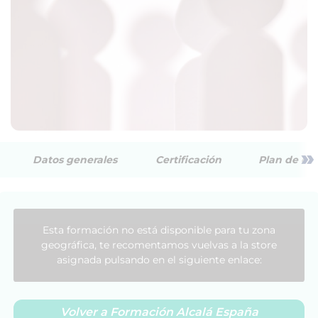
»
Datos generales
Certificación
Plan de est
Esta formación no está disponible para tu zona
geográfica, te recomentamos vuelvas a la store
asignada pulsando en el siguiente enlace:
Volver a Formación Alcalá España