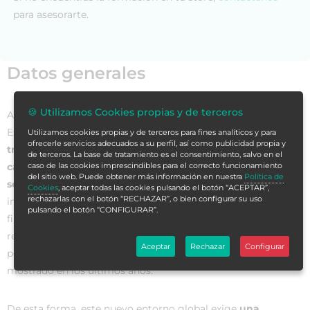
para asesorarte.
Datos generales
🍪 Utilizamos Cookies propias y de terceros
Actualmente el sector salud a nivel global, y también en
España, se encuentra sumido en una
profunda
Utilizamos cookies propias y de terceros para fines analíticos y para
ofrecerle servicios adecuados a su perfil, así como publicidad propia y
transformación
motivada por diversos factores, basados en
de terceros. La base de tratamiento es el consentimiento, salvo en el
cambios producidos en la demanda y en la provisión de
caso de las cookies imprescindibles para el correcto funcionamiento
del sitio web. Puede obtener más información en nuestra
Política de
servicios
. Además, esta tendencia se ve acelerada por el
Cookies
, aceptar todas las cookies pulsando el botón “ACEPTAR”,
rechazarlas con el botón “RECHAZAR”, o bien configurar su uso
impacto de los cambios regulatorios y las nuevas políticas
pulsando el botón “CONFIGURAR”.
financiero-presupuestarias, de cobertura, organizativas y de
recursos humanos que tienen lugar en el sector público, y
Aceptar
Rechazar
Configurar
por el
creciente dinamismo y maduración
que el sector ha
mostrado en los últimos años.
De esta forma, este nuevo entorno global exige
una