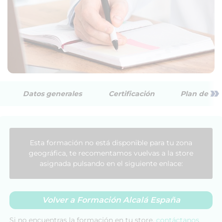
»
Datos generales
Certificación
Plan de est
Esta formación no está disponible para tu zona
geográfica, te recomentamos vuelvas a la store
asignada pulsando en el siguiente enlace:
Volver a Formación Alcalá España
Si no encuentras la formación en tu store,
contáctanos