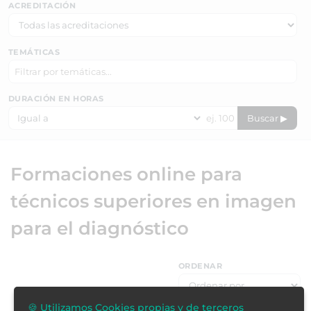
ACREDITACIÓN
TEMÁTICAS
DURACIÓN EN HORAS
Buscar ▶
Formaciones online para
técnicos superiores en imagen
para el diagnóstico
ORDENAR
🍪 Utilizamos Cookies propias y de terceros