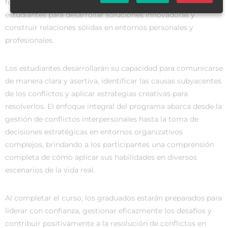
fomenta la autenticidad y la empatía, capacitando a los
estudiantes para desarrollar soluciones innovadoras y
construir relaciones sólidas en entornos personales y
profesionales.
Los estudiantes desarrollarán su capacidad para comunicarse
de manera clara y asertiva, identificar las causas subyacentes
de los conflictos y aplicar estrategias creativas para
resolverlos. El enfoque integral del programa abarca desde la
gestión de conflictos interpersonales hasta la toma de
decisiones estratégicas en entornos organizativos
complejos, brindando a los participantes una comprensión
completa de cómo aplicar sus habilidades en diversos
escenarios de la vida real.
Al completar el curso, los graduados estarán preparados para
liderar con confianza, gestionar eficazmente los desafíos y
contribuir positivamente a la resolución de conflictos en