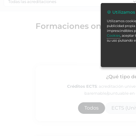
🍪 Utilizamos
Utilizamos cookies
Formaciones online par
publicidad propia 
imprescindibles p
Cookies
, aceptar
su uso pulsando 
¿Qué tipo d
Créditos ECTS
: acreditación univ
baremable/puntuable en e
Todos
ECTS (Univ