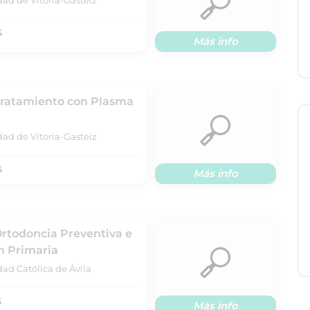
dad de Vitoria-Gasteiz
S
Más info
 Tratamiento con Plasma
dad de Vitoria-Gasteiz
S
Más info
Ortodoncia Preventiva e
n Primaria
ad Católica de Ávila
S
Más info