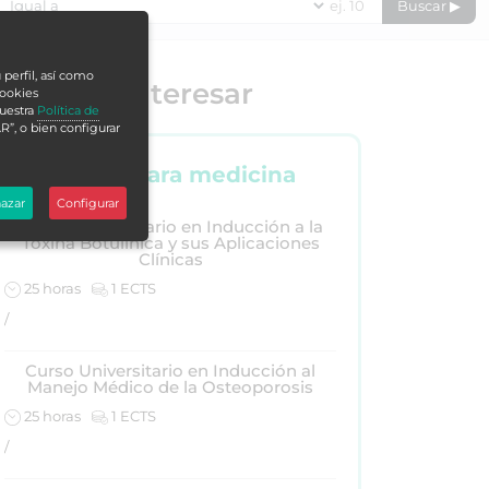
Buscar ▶
 perfil, así como
e puede interesar
cookies
nuestra
Política de
R”, o bien configurar
Cursos para medicina
azar
Configurar
Curso Universitario en Inducción a la
Toxina Botulínica y sus Aplicaciones
Clínicas
25 horas
1 ECTS
/
Curso Universitario en Inducción al
Manejo Médico de la Osteoporosis
25 horas
1 ECTS
/