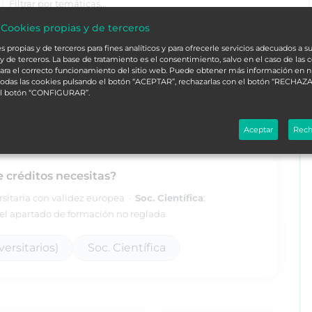
 Cookies propias y de terceros
 propias y de terceros para fines analíticos y para ofrecerle servicios adecuados a su
a medicina
T
y de terceros. La base de tratamiento es el consentimiento, salvo en el caso de las 
ara el correcto funcionamiento del sitio web. Puede obtener más información en 
 todas las cookies pulsando el botón “ACEPTAR”, rechazarlas con el botón “RECHAZA
el botón “CONFIGURAR”.
ORDENAR
Aceptar
Rech
e créditos necesitas?
ersitaria con validez europea ·
Soc. Científica
:
l apartado de formación no reglada
ersitarios)
Soc. Científica