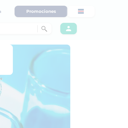
Promociones
a
os