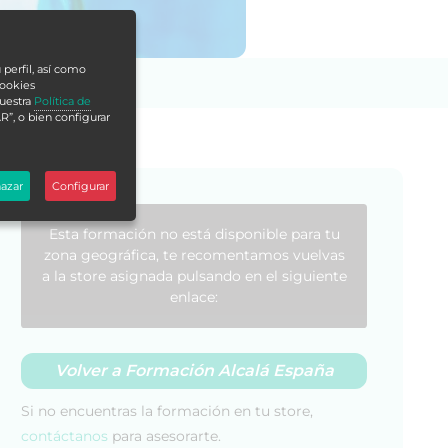
 perfil, así como
cookies
nuestra
Política de
R”, o bien configurar
azar
Configurar
Esta formación no está disponible para tu
zona geográfica, te recomentamos vuelvas
a la store asignada pulsando en el siguiente
enlace:
Volver a Formación Alcalá España
Si no encuentras la formación en tu store,
contáctanos
para asesorarte.