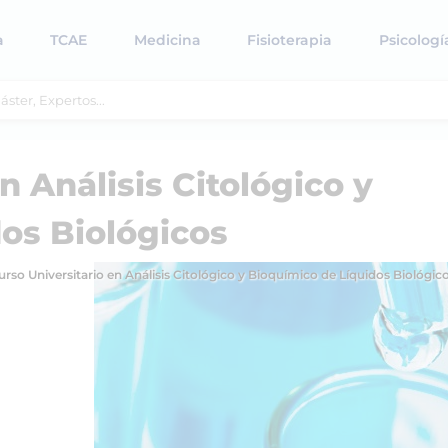
a
TCAE
Medicina
Fisioterapia
Psicologí
n Análisis Citológico y
os Biológicos
urso Universitario en Análisis Citológico y Bioquímico de Líquidos Biológic