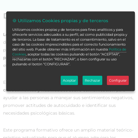
Datos generales
🍪 Utilizamos Cookies propias y de terceros
Utilizamos cookies propias y de terceros para fines analíticos y para
Los celadores
están en contacto con los diferentes pacientes
ofrecerle servicios adecuados a su perfil, así como publicidad propia y
de terceros. La base de tratamiento es el consentimiento, salvo en el
de las instituciones sanitarias, por lo que deben no solo
caso de las cookies imprescindibles para el correcto funcionamiento
del sitio web. Puede obtener más información en nuestra
Política de
prestarles un trato humanizado, sino también
apoyo
Cookies
, aceptar todas las cookies pulsando el botón “ACEPTAR”,
psicológico en determinadas situaciones
, ya que
rechazarlas con el botón “RECHAZAR”, o bien configurar su uso
pulsando el botón “CONFIGURAR”.
establecen con ellos una relación de ayuda.
Aceptar
Rechazar
Configurar
En este contexto, estos profesionales
deben tener
conocimientos y habilidades sobre comunicación
para
ayudar a las personas a manejar sus sentimientos negativos,
promover actitudes de autocuidado e identificar sus
necesidades psicológicas básicas.
Este programa formativo ofrece un amplio material teórico-
práctico actualizado para que el alumno adquiera los