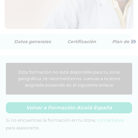
»
Datos generales
Certificación
Plan de est
Esta formación no está disponible para tu zona
geográfica, te recomentamos vuelvas a la store
asignada pulsando en el siguiente enlace:
Volver a Formación Alcalá España
Si no encuentras la formación en tu store,
contáctanos
para asesorarte.