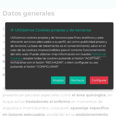
Datos generales
El
desarrollo continuo
en la sociedad demanda que la
🍪 Utilizamos Cookies propias y de terceros
tecnología se adapte al cambio, observándose de una
Utilizamos cookies propias y de terceros para fines analíticos y para
manera especial en
los hospitales
, por ser la salud el
ofrecerle servicios adecuados a su perfil, así como publicidad propia y
de terceros. La base de tratamiento es el consentimiento, salvo en el
principal objetivo que se persigue. En este sentido,
el
caso de las cookies imprescindibles para el correcto funcionamiento
del sitio web. Puede obtener más información en nuestra
Política de
celador
camina ligada a este cambio y
constituye un pilar
Cookies
, aceptar todas las cookies pulsando el botón “ACEPTAR”,
básico
en el que se sustentan todo tipo de acciones,
rechazarlas con el botón “RECHAZAR”, o bien configurar su uso
pulsando el botón “CONFIGURAR”.
ejerciendo un
cordón umbilical entre el médico y el
paciente
durante su estancia en la institución sanitaria.
Aceptar
Rechazar
Configurar
Aparte de recibir el enfermo, el celador también está
presente en parcelas especiales como
el área quirúrgica
, en
la que actúa
trasladando al enfermo
en momentos de
angustia e incertidumbre, colocando
aparataje específico
en lugares adecuados
, ayudando en su
posicionamiento