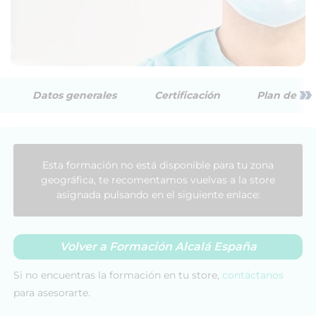
»
Datos generales
Certificación
Plan de est
Esta formación no está disponible para tu zona
geográfica, te recomentamos vuelvas a la store
asignada pulsando en el siguiente enlace:
Volver a Formación Alcalá España
Si no encuentras la formación en tu store,
contáctanos
para asesorarte.