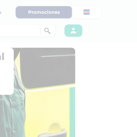
Promociones
a
l
or