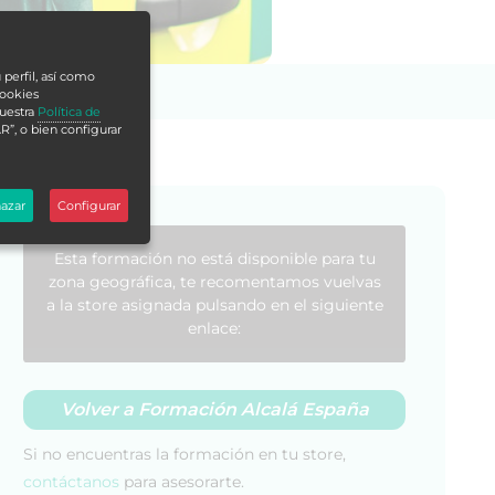
 perfil, así como
cookies
nuestra
Política de
R”, o bien configurar
azar
Configurar
Esta formación no está disponible para tu
zona geográfica, te recomentamos vuelvas
a la store asignada pulsando en el siguiente
enlace:
Volver a Formación Alcalá España
Si no encuentras la formación en tu store,
contáctanos
para asesorarte.