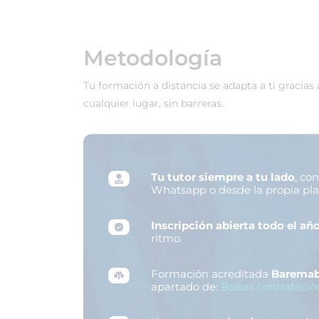
Metodología
Tu formación a distancia se adapta a ti gracias
cualquier lugar, sin barreras.
Tu tutor siempre a tu lado
, co
Whatsapp o desde la propia pl
Inscripción abierta todo el añ
ritmo.
Formación acreditada
Baremab
apartado de:
Bolsas contratació