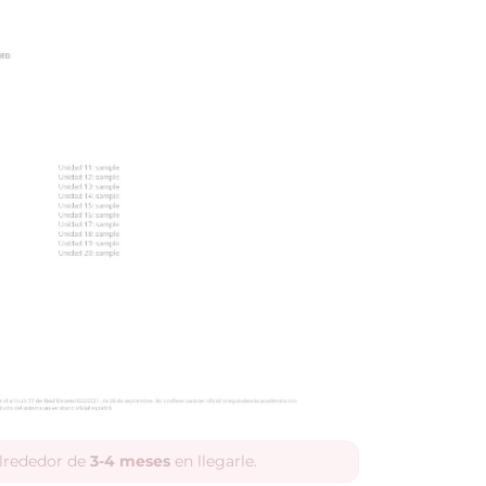
alrededor de
3-4 meses
en llegarle.