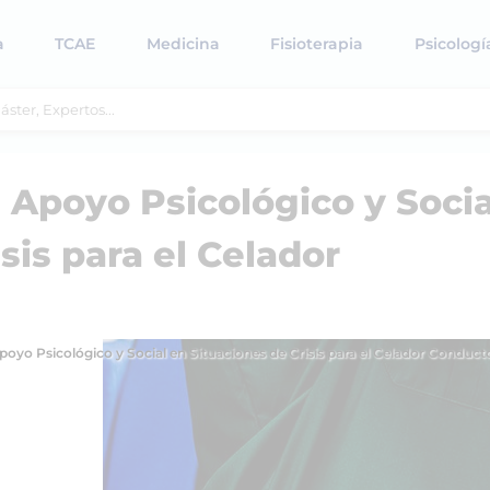
a
TCAE
Medicina
Fisioterapia
Psicologí
 Apoyo Psicológico y Socia
sis para el Celador
poyo Psicológico y Social en Situaciones de Crisis para el Celador Conduct