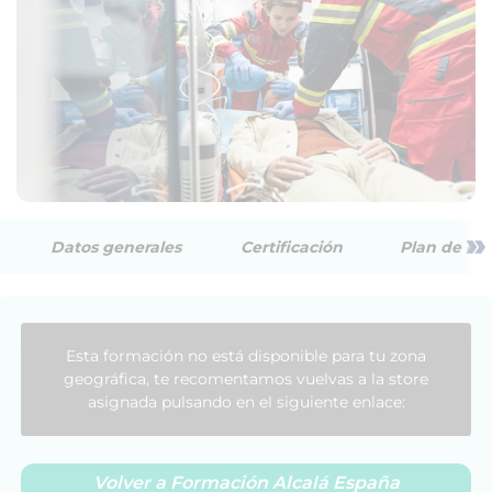
»
Datos generales
Certificación
Plan de est
Esta formación no está disponible para tu zona
geográfica, te recomentamos vuelvas a la store
asignada pulsando en el siguiente enlace:
Volver a Formación Alcalá España