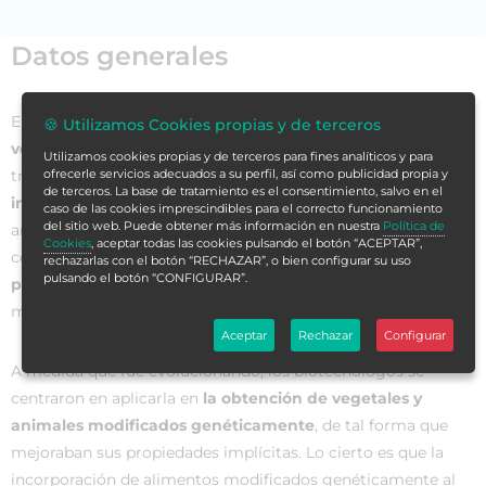
Datos generales
El hombre lleva varios miles de años modificando
los
🍪 Utilizamos Cookies propias y de terceros
vegetales y los animales que utiliza para alimentarse a
Utilizamos cookies propias y de terceros para fines analíticos y para
través de métodos convencionales. No obstante, la
ofrecerle servicios adecuados a su perfil, así como publicidad propia y
de terceros. La base de tratamiento es el consentimiento, salvo en el
ingeniería genética
permite ahora llevar a cabo, en pocos
caso de las cookies imprescindibles para el correcto funcionamiento
del sitio web. Puede obtener más información en nuestra
Política de
años y de forma controlada, modificaciones que antes
Cookies
, aceptar todas las cookies pulsando el botón “ACEPTAR”,
costaban décadas de trabajo. En su origen, se utilizó para
rechazarlas con el botón “RECHAZAR”, o bien configurar su uso
pulsando el botón “CONFIGURAR”.
producir sustancias de uso farmacéutico
a partir de la
modificación genética de microorganismos.
Aceptar
Rechazar
Configurar
A medida que fue evolucionando, los biotecnólogos se
centraron en aplicarla en
la obtención de vegetales y
animales modificados genéticamente
, de tal forma que
mejoraban sus propiedades implícitas. Lo cierto es que la
incorporación de alimentos modificados genéticamente al