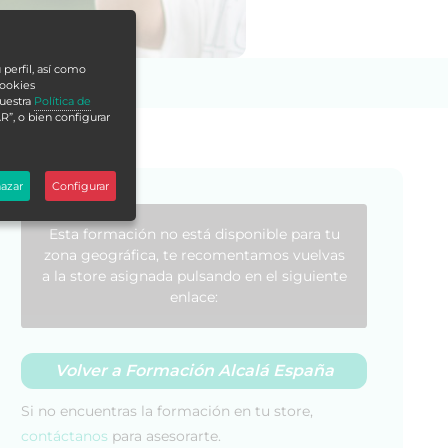
 perfil, así como
cookies
nuestra
Política de
R”, o bien configurar
azar
Configurar
Esta formación no está disponible para tu
zona geográfica, te recomentamos vuelvas
a la store asignada pulsando en el siguiente
enlace:
Volver a Formación Alcalá España
Si no encuentras la formación en tu store,
contáctanos
para asesorarte.