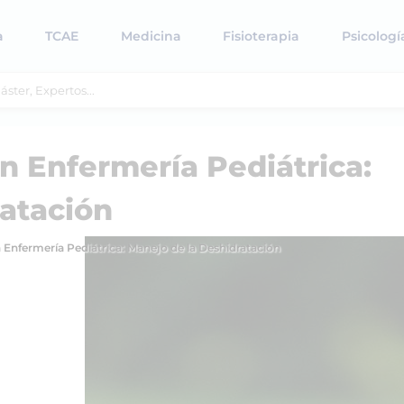
a
TCAE
Medicina
Fisioterapia
Psicologí
en Enfermería Pediátrica:
atación
n Enfermería Pediátrica: Manejo de la Deshidratación