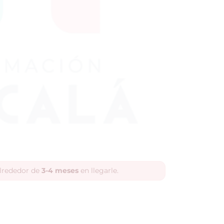
alrededor de
3-4 meses
en llegarle.