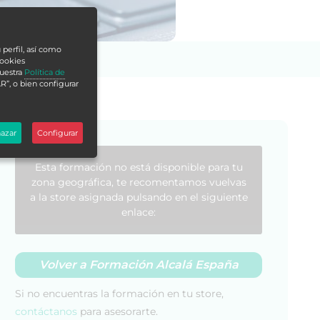
 perfil, así como
cookies
nuestra
Política de
R”, o bien configurar
azar
Configurar
Esta formación no está disponible para tu
zona geográfica, te recomentamos vuelvas
a la store asignada pulsando en el siguiente
enlace:
Volver a Formación Alcalá España
Si no encuentras la formación en tu store,
contáctanos
para asesorarte.