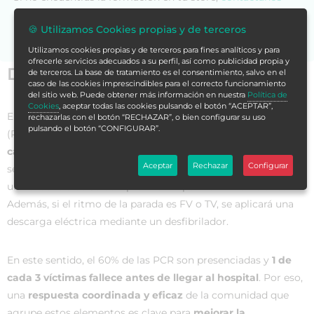
para asesorarte.
🍪 Utilizamos Cookies propias y de terceros
Utilizamos cookies propias y de terceros para fines analíticos y para
ofrecerle servicios adecuados a su perfil, así como publicidad propia y
Datos generales
de terceros. La base de tratamiento es el consentimiento, salvo en el
caso de las cookies imprescindibles para el correcto funcionamiento
del sitio web. Puede obtener más información en nuestra
Política de
Cookies
, aceptar todas las cookies pulsando el botón “ACEPTAR”,
El
tratamiento óptimo de la parada cardiorrespiratoria
rechazarlas con el botón “RECHAZAR”, o bien configurar su uso
pulsando el botón “CONFIGURAR”.
(PCR) es la aplicación de maniobras de
reanimación
cardiopulmonar
que alterna, de forma coordinada y
Aceptar
Rechazar
Configurar
secuencial, el masaje cardíaco con la ventilación artificial con
una cadencia de 30 comprensiones por dos ventilaciones.
Además, si el ritmo de la parada es FV o TV, se aplicará una
descarga eléctrica mediante un desfibrilador.
En este sentido, el 60% de las PCR son presenciadas y
1 de
cada 3 víctimas fallece antes de llegar al hospital
. Por eso,
una
respuesta coordinada y eficaz
de la comunidad que
agrupe estos elementos es clave para
mejorar la