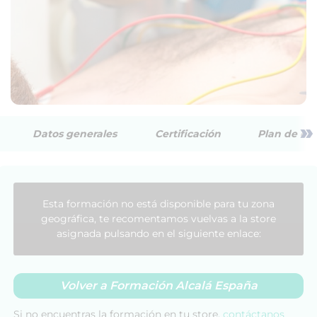
»
Datos generales
Certificación
Plan de est
Esta formación no está disponible para tu zona
geográfica, te recomentamos vuelvas a la store
asignada pulsando en el siguiente enlace:
Volver a Formación Alcalá España
Si no encuentras la formación en tu store,
contáctanos