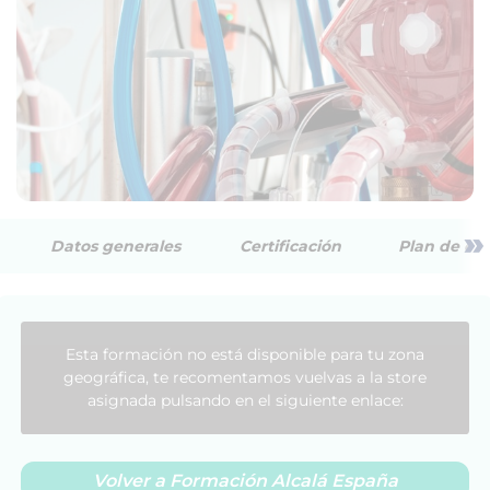
»
Datos generales
Certificación
Plan de est
Esta formación no está disponible para tu zona
geográfica, te recomentamos vuelvas a la store
asignada pulsando en el siguiente enlace:
Volver a Formación Alcalá España