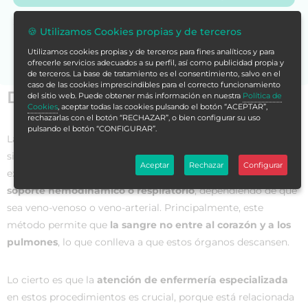
Si no encuentras la formación en tu store,
contáctanos
🍪 Utilizamos Cookies propias y de terceros
para asesorarte.
Utilizamos cookies propias y de terceros para fines analíticos y para
ofrecerle servicios adecuados a su perfil, así como publicidad propia y
de terceros. La base de tratamiento es el consentimiento, salvo en el
caso de las cookies imprescindibles para el correcto funcionamiento
Datos generales
del sitio web. Puede obtener más información en nuestra
Política de
Cookies
, aceptar todas las cookies pulsando el botón “ACEPTAR”,
rechazarlas con el botón “RECHAZAR”, o bien configurar su uso
pulsando el botón “CONFIGURAR”.
La
oxigenación de membrana extracorpórea
(ECMO) es un
sistema de asistencia médica circulatoria y respiratoria
Aceptar
Rechazar
Configurar
extracorpórea de corta duración que puede
proporcionar
soporte hemodinámico o respiratorio
, dependiendo de que
sea veno-venoso o veno-arterial. Principalmente, este
método permite que
la sangre no entre al corazón y a los
pulmones
, lo que conlleva a que estos órganos descansen.
Lo cierto es que la
atención de enfermería especializada
en estos procedimientos es crucial, porque está relacionada