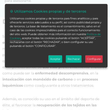
para asesorarte.
🍪 Utilizamos Cookies propias y de terceros
Utilizamos cookies propias y de terceros para fines analíticos y para
Datos generales
ofrecerle servicios adecuados a su perfil, así como publicidad propia y
de terceros. La base de tratamiento es el consentimiento, salvo en el
caso de las cookies imprescindibles para el correcto funcionamiento
del sitio web. Puede obtener más información en nuestra
Política de
Son múltiples los usos y aplicaciones de
la terapia con
Cookies
, aceptar todas las cookies pulsando el botón “ACEPTAR”,
oxígeno hiperbárico
, además de que la investigación de la
rechazarlas con el botón “RECHAZAR”, o bien configurar su uso
pulsando el botón “CONFIGURAR”.
medicina hiperbárica también está creciendo,
principalmente con el objetivo de
ahondar en los beneficios
Aceptar
Rechazar
Configurar
que tiene su aplicación. De hecho, existen una serie de
emergencias donde su
uso está preferentemente indicado
,
como puede ser la
enfermedad descomprensiva
, en la
intoxicación con monóxido de carbono
o en
procesos
isquémicos
como coadyuvante a otros tratamientos.
Además, es conocido su uso en el ámbito del deporte de
élite, al favorecer la
recuperación de los tejidos en las