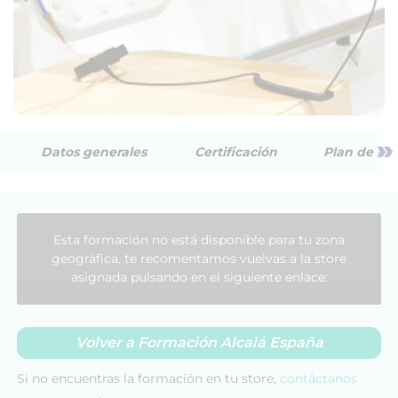
»
Datos generales
Certificación
Plan de est
Esta formación no está disponible para tu zona
geográfica, te recomentamos vuelvas a la store
asignada pulsando en el siguiente enlace:
Volver a Formación Alcalá España
Si no encuentras la formación en tu store,
contáctanos