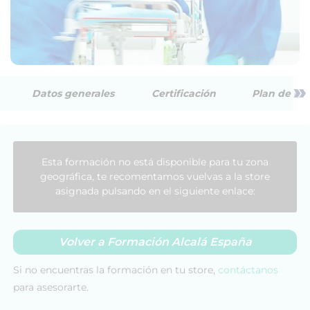
»
Datos generales
Certificación
Plan de est
Esta formación no está disponible para tu zona
geográfica, te recomentamos vuelvas a la store
asignada pulsando en el siguiente enlace:
Volver a Formación Alcalá España
Si no encuentras la formación en tu store,
contáctanos
para asesorarte.