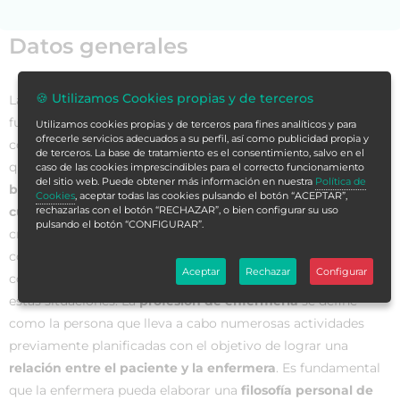
Datos generales
🍪 Utilizamos Cookies propias y de terceros
La
filosofía de la profesión enfermera
, es la base y
fundamento para el impulso de las actividades de enfermería
Utilizamos cookies propias y de terceros para fines analíticos y para
ofrecerle servicios adecuados a su perfil, así como publicidad propia y
como profesión. La filosofía incorpora todas las creencias
de terceros. La base de tratamiento es el consentimiento, salvo en el
que posee la enfermera profesional e incluye también una
caso de las cookies imprescindibles para el correcto funcionamiento
del sitio web. Puede obtener más información en nuestra
Política de
búsqueda de conocimientos para alcanzar la entrega de
Cookies
, aceptar todas las cookies pulsando el botón “ACEPTAR”,
rechazarlas con el botón “RECHAZAR”, o bien configurar su uso
cuidados de excelencia a su paciente
, así mismo, las
pulsando el botón “CONFIGURAR”.
creencias son fundamentales para que la enfermera pueda
comprender las diversas situaciones que le tocara vivir, así
Aceptar
Rechazar
Configurar
como las creencias enmarcarán su manera de actuar al vivir
estas situaciones. La
profesión de enfermería
se define
como la persona que lleva a cabo numerosas actividades
previamente planificadas con el objetivo de lograr una
relación entre el paciente y la enfermera
. Es fundamental
que la enfermera pueda elaborar una
filosofía personal de