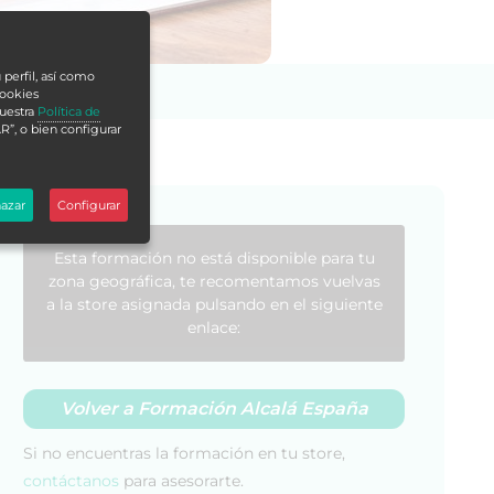
 perfil, así como
cookies
nuestra
Política de
R”, o bien configurar
azar
Configurar
Esta formación no está disponible para tu
zona geográfica, te recomentamos vuelvas
a la store asignada pulsando en el siguiente
enlace:
Volver a Formación Alcalá España
Si no encuentras la formación en tu store,
contáctanos
para asesorarte.