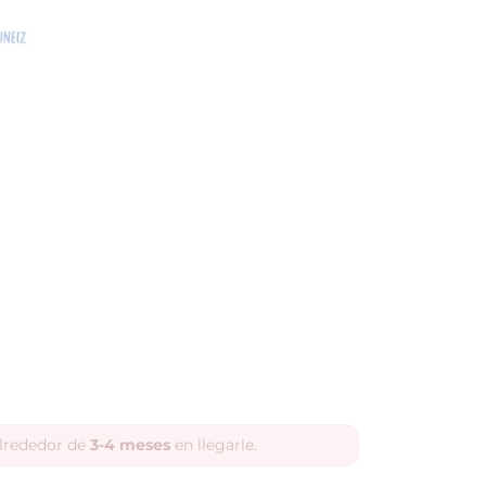
alrededor de
3-4 meses
en llegarle.