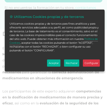
Si no encuentras la formación en tu store,
contáctanos
para asesorarte.
🍪 Utilizamos Cookies propias y de terceros
Utilizamos cookies propias y de terceros para fines analíticos y para
ofrecerle servicios adecuados a su perfil, así como publicidad propia y
de terceros. La base de tratamiento es el consentimiento, salvo en el
Datos generales
caso de las cookies imprescindibles para el correcto funcionamiento
del sitio web. Puede obtener más información en nuestra
Política de
Cookies
, aceptar todas las cookies pulsando el botón “ACEPTAR”,
rechazarlas con el botón “RECHAZAR”, o bien configurar su uso
El
Experto Universitario en Dosificación y Seguridad de
pulsando el botón “CONFIGURAR”.
Medicamentos en Ambientes de Urgencia
es un programa
de formación especializada que proporciona a los
Aceptar
Rechazar
Configurar
profesionales de la salud los
conocimientos y habilidades
necesarios
para garantizar la
correcta administración de
medicamentos en situaciones de emergencia
.
Los participantes de este experto adquieren
competencias
en la dosificación de medicamentos de manera precisa y
eficaz
, así como en la
evaluación de la seguridad de los