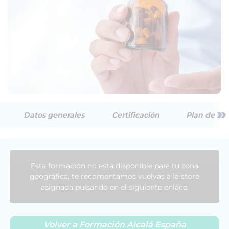
»
Datos generales
Certificación
Plan de est
Esta formación no está disponible para tu zona
geográfica, te recomentamos vuelvas a la store
asignada pulsando en el siguiente enlace:
Volver a Formación Alcalá España