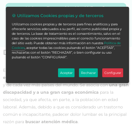
Volver a Formación Alcalá España
🍪 Utilizamos Cookies propias y de terceros
Si no encuentras la formación en tu store,
contáctanos
Utilizamos cookies propias y de terceros para fines analíticos y para
para asesorarte.
ofrecerle servicios adecuados a su perfil, así como publicidad propia y
de terceros. La base de tratamiento es el consentimiento, salvo en el
caso de las cookies imprescindibles para el correcto funcionamiento
del sitio web. Puede obtener más información en nuestra
Política de
Cookies
, aceptar todas las cookies pulsando el botón “ACEPTAR”,
Datos generales
rechazarlas con el botón “RECHAZAR”, o bien configurar su uso
pulsando el botón “CONFIGURAR”.
El
dolor lumbar
es
el problema de salud músculo-
Aceptar
Rechazar
Configurar
esquelético
más importante y común del mundo occidental
y de cada vez más países del mundo. Se asocia con
una gran
discapacidad y a una gran carga económica
para la
sociedad, ya que afecta, en parte, a la población en edad
laboral. Además, debido a que es considerado un trastorno
común e incapacitante, padecer dolor lumbar es la principal
razón para
buscar atención médica
.