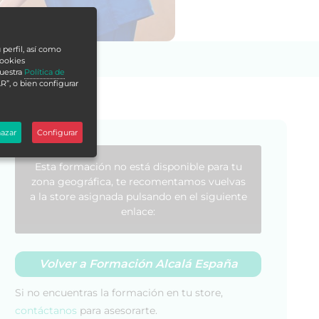
 perfil, así como
cookies
nuestra
Política de
R”, o bien configurar
azar
Configurar
Esta formación no está disponible para tu
zona geográfica, te recomentamos vuelvas
a la store asignada pulsando en el siguiente
enlace:
Volver a Formación Alcalá España
Si no encuentras la formación en tu store,
contáctanos
para asesorarte.