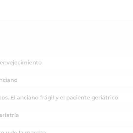
l envejecimiento
anciano
nos. El anciano frágil y el paciente geriátrico
eriatría
to y de la marcha