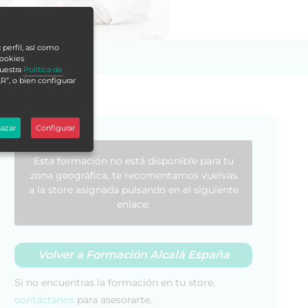
 perfil, así como
cookies
nuestra
Política de
R”, o bien configurar
azar
Configurar
Esta formación no está disponible para tu
zona geográfica, te recomentamos vuelvas
a la store asignada pulsando en el siguiente
enlace:
Volver a Formación Alcalá España
Si no encuentras la formación en tu store,
contáctanos
para asesorarte.