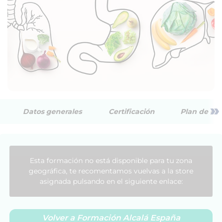
»
Datos generales
Certificación
Plan de est
Esta formación no está disponible para tu zona
geográfica, te recomentamos vuelvas a la store
asignada pulsando en el siguiente enlace:
Volver a Formación Alcalá España