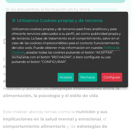
Si no encuentras la formación en tu store,
contáctanos
para asesorarte.
🍪 Utilizamos Cookies propias y de terceros
Utilizamos cookies propias y de terceros para fines analíticos y para
ofrecerle servicios adecuados a su perfil, así como publicidad propia y
de terceros. La base de tratamiento es el consentimiento, salvo en el
Datos generales
caso de las cookies imprescindibles para el correcto funcionamiento
del sitio web. Puede obtener más información en nuestra
Política de
Cookies
, aceptar todas las cookies pulsando el botón “ACEPTAR”,
rechazarlas con el botón “RECHAZAR”, o bien configurar su uso
El
Máster de Formación Permanente en Psicología de la
pulsando el botón “CONFIGURAR”.
Alimentación y Coaching Nutricional
es un programa
académico diseñado para proporcionar a los
profesionales
Aceptar
Rechazar
Configurar
de la salud y del bienestar
las herramientas necesarias para
entender y abordar las
complejas interacciones entre la
alimentación, la psicología y el estilo de vida
.
Este máster aborda temas como la
nutrición y sus
implicaciones en la salud mental y emocional
, el
comportamiento alimentario
y las
estrategias de