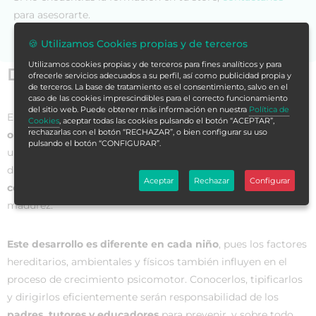
para asesorarte.
🍪 Utilizamos Cookies propias y de terceros
Utilizamos cookies propias y de terceros para fines analíticos y para
Datos generales
ofrecerle servicios adecuados a su perfil, así como publicidad propia y
de terceros. La base de tratamiento es el consentimiento, salvo en el
caso de las cookies imprescindibles para el correcto funcionamiento
del sitio web. Puede obtener más información en nuestra
Política de
El
desarrollo psicomotor
es el proceso por el que el niño
Cookies
, aceptar todas las cookies pulsando el botón “ACEPTAR”,
rechazarlas con el botón “RECHAZAR”, o bien configurar su uso
obtiene progresivamente las habilidades
que le permitirán
pulsando el botón “CONFIGURAR”.
una plena interacción con su entorno, adquiriendo y
diferenciando una serie de
funciones de tipo motor,
Aceptar
Rechazar
Configurar
cognitivas, social y del lenguaje
desde que nace hasta la
madurez.
Este desarrollo es diferente en cada niño
, pues los factores
hereditarios, ambientales y físicos también influyen en el
proceso de crecimiento psicomotor. Conocerlos, tipificarlos
y dirigirlos eficientemente serán responsabilidad de los
padres, tutores y educadores
para prevenir, y sobre todo