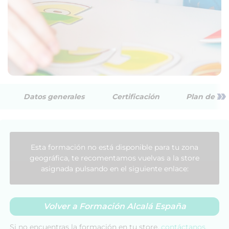
»
Datos generales
Certificación
Plan de est
Esta formación no está disponible para tu zona
geográfica, te recomentamos vuelvas a la store
asignada pulsando en el siguiente enlace:
Volver a Formación Alcalá España
Si no encuentras la formación en tu store,
contáctanos