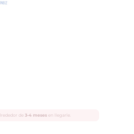
alrededor de
3-4 meses
en llegarle.