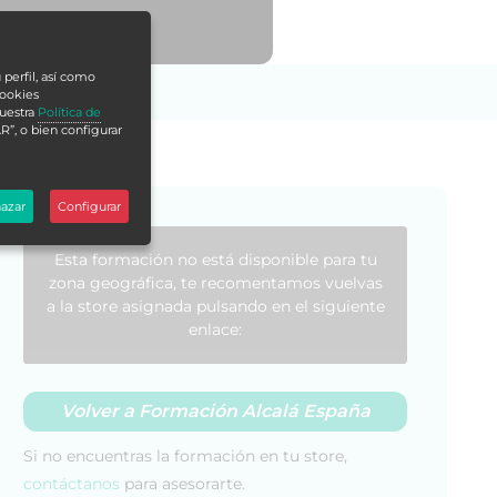
 perfil, así como
cookies
nuestra
Política de
R”, o bien configurar
azar
Configurar
Esta formación no está disponible para tu
zona geográfica, te recomentamos vuelvas
a la store asignada pulsando en el siguiente
enlace:
Volver a Formación Alcalá España
Si no encuentras la formación en tu store,
contáctanos
para asesorarte.