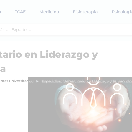
a
TCAE
Medicina
Fisioterapia
Psicologí
tario en Liderazgo y
va
istas universitarios
Especialista Universitario en Liderazgo y Supervisi