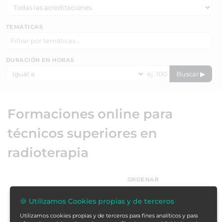
TEMÁTICAS
DURACIÓN EN HORAS
Buscar ▶
Formaciones online para
técnicos superiores en
radioterapia
ORDENAR
🍪 Utilizamos Cookies propias y de terceros
Utilizamos cookies propias y de terceros para fines analíticos y para