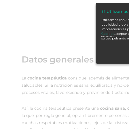
🍪 Utilizamos
Utilizamos cookies
publicidad propia 
imprescindibles p
Cookies
, aceptar
su uso pulsando 
Datos generales
La
cocina terapéutica
consigue, además de alimenta
saludables. Si la nutrición es sana, equilibrada y no-
procesos vitales, favoreciendo y previniendo trastorn
Así, la cocina terapéutica presenta una
cocina sana, 
la que, por regla general, optan libremente personas 
muchas respetables motivaciones, lejos de la tristez