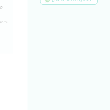
io
en tu