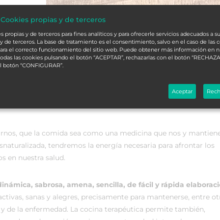
 Cookies propias y de terceros
 propias y de terceros para fines analíticos y para ofrecerle servicios adecuados a su
y de terceros. La base de tratamiento es el consentimiento, salvo en el caso de las 
ara el correcto funcionamiento del sitio web. Puede obtener más información en 
 todas las cookies pulsando el botón “ACEPTAR”, rechazarlas con el botón “RECHAZA
el botón “CONFIGURAR”.
Aceptar
Rech
rnos, que la comida sea como una medicina que nos y mantien
desnaturalizada, tendremos la energía necesaria para afrontar los
os en nuestra salud.
dinámica, sabrosa, amena, sencilla, de fácil y rápida elaborac
activas, sanas y alegres, precisamente para mantenerse, entre ot
a y de la enfermedad. La cocina terapéutica permite también,