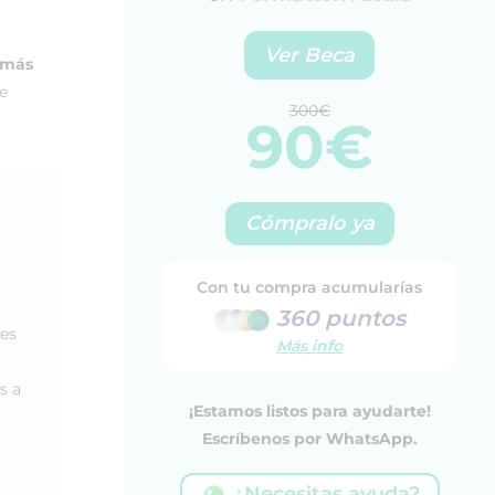
Ver Beca
s más
e
300€
90€
Cómpralo ya
Con tu compra acumularías
360 puntos
les
Más info
s a
¡Estamos listos para ayudarte!
Escríbenos por WhatsApp.
¿Necesitas ayuda?