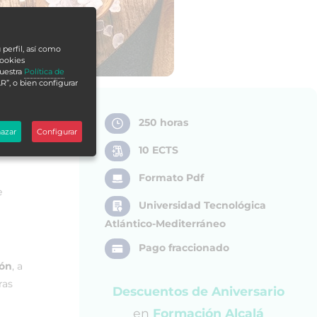
 perfil, así como
cookies
nuestra
Política de
R”, o bien configurar
250 horas
azar
Configurar
10 ECTS
Formato Pdf
e
Universidad Tecnológica
Atlántico-Mediterráneo
Pago fraccionado
ión
, a
ras
Descuentos de Aniversario
en
Formación Alcalá