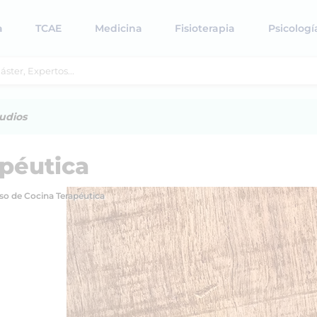
a
TCAE
Medicina
Fisioterapia
Psicologí
udios
apéutica
so de Cocina Terapéutica