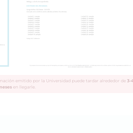
rmación emitido por la Universidad puede tardar alrededor de
3-
meses
en llegarle.