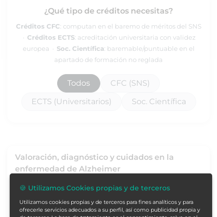
¿Qué tipo de créditos necesitas?
Créditos CFC
: computan en el baremo de méritos del SNS
·
Créditos ECTS
: acreditación universitaria con validez
europea ·
Soc. Científica
: baremable/puntuable en el
apartado de formación no reglada
Todos
CFC (SNS)
ECTS (Universitarios)
Soc. Científica
Valoración, diagnóstico y cuidados en la
enfermedad de Alzheimer
Curso Acreditado por CFC Comisión de formación
🍪 Utilizamos Cookies propias y de terceros
continuada
Utilizamos cookies propias y de terceros para fines analíticos y para
ofrecerle servicios adecuados a su perfil, así como publicidad propia y
20 horas
3.7 Créditos
4,3 (3)