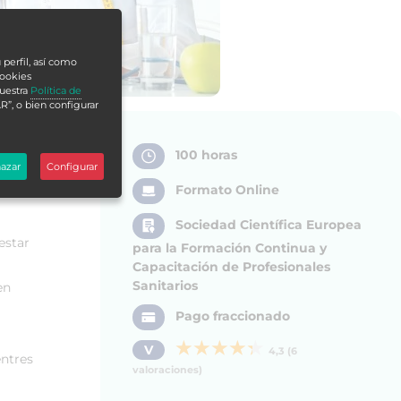
 perfil, así como
cookies
nuestra
Política de
R”, o bien configurar
100 horas
azar
Configurar
Formato Online
Sociedad Científica Europea
estar
para la Formación Continua y
Capacitación de Profesionales
Sanitarios
en
Pago fraccionado
V
4,3 (6
entres
valoraciones)