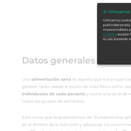
🍪 Utilizamos
Utilizamos cookies
publicidad propia 
imprescindibles p
Cookies
, aceptar
su uso pulsando 
Datos generales
Una
alimentación sana
es aquella que nos proporci
general, tanto desde el punto de vista físico como psí
individuales de cada persona
y reúna una serie de r
todos los grupos de alimentos.
Este curso que te presentamos de “
Fundamentos apli
en el ámbito de la nutrición y adquieras los conocim