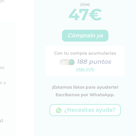
 en
210€
47€
Cómpralo ya
Con tu compra acumularías
188 puntos
les
Más info
s a
¡Estamos listos para ayudarte!
Escríbenos por WhatsApp.
¿Necesitas ayuda?
io