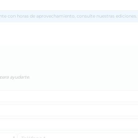
te con horas de aprovechamiento, consulte nuestras ediciones.
para ayudarte.