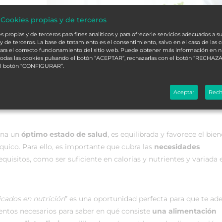
 Cookies propias y de terceros
 propias y de terceros para fines analíticos y para ofrecerle servicios adecuados a su
y de terceros. La base de tratamiento es el consentimiento, salvo en el caso de las 
ara el correcto funcionamiento del sitio web. Puede obtener más información en 
 todas las cookies pulsando el botón “ACEPTAR”, rechazarlas con el botón “RECHAZA
el botón “CONFIGURAR”.
Aceptar
Rech
ona un
óptimo estado de salud
, es equilibrada y favorece el bien
quico. Para ello, es importante que cubra las
necesidades
equisitos, como ser suficiente en calorías y nutrientes y variada 
cados en nutrición
” es una oportunidad perfecta para que te ad
ientos necesarios para saber en qué consiste
una alimentación