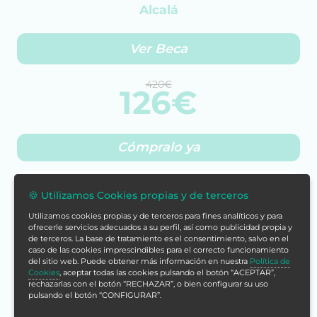
Alcalá
Ver Beca
420€
126€
Cómpralo ya
Con tu compra acumularías
🍪 Utilizamos Cookies propias y de terceros
504 puntos
Utilizamos cookies propias y de terceros para fines analíticos y para
Más info
ofrecerle servicios adecuados a su perfil, así como publicidad propia y
de terceros. La base de tratamiento es el consentimiento, salvo en el
caso de las cookies imprescindibles para el correcto funcionamiento
del sitio web. Puede obtener más información en nuestra
Política de
¡Estamos listos para ayudarte!
Cookies
, aceptar todas las cookies pulsando el botón “ACEPTAR”,
Escríbenos por WhatsApp.
rechazarlas con el botón “RECHAZAR”, o bien configurar su uso
pulsando el botón “CONFIGURAR”.