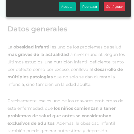
¿Necesitas ayuda?
Aceptar
Rechazar
Configurar
Datos generales
La
obesidad infantil
es uno de los problemas de salud
más graves de la actualidad
a nivel mundial. Según los
últimos estudios, una nutrición infantil deficiente, tanto
por defecto como por exceso, conlleva al
desarrollo de
múltiples patologías
que no solo se dan durante la
infancia, sino también en la edad adulta.
Precisamente, ese es uno de los mayores problemas de
esta enfermedad, que
los niños comienzan a tener
problemas de salud que antes se consideraban
exclusivos de adultos
. Además, la obesidad infantil
también puede generar autoestima y depresión.