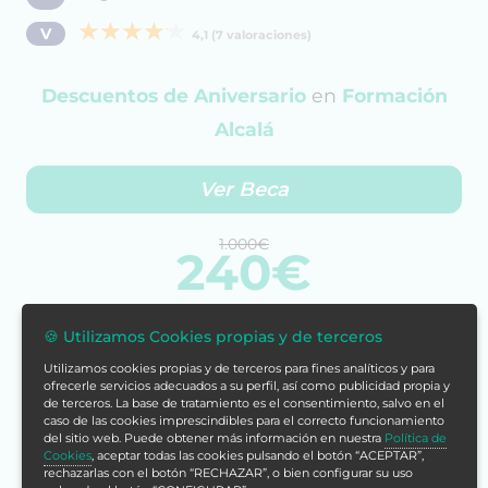
V
4,1 (7 valoraciones)
Descuentos de Aniversario
en
Formación
Alcalá
Ver Beca
1.000€
240€
🍪 Utilizamos Cookies propias y de terceros
Cómpralo ya
Utilizamos cookies propias y de terceros para fines analíticos y para
ofrecerle servicios adecuados a su perfil, así como publicidad propia y
Con tu compra acumularías
de terceros. La base de tratamiento es el consentimiento, salvo en el
caso de las cookies imprescindibles para el correcto funcionamiento
960 puntos
del sitio web. Puede obtener más información en nuestra
Política de
Cookies
, aceptar todas las cookies pulsando el botón “ACEPTAR”,
Más info
rechazarlas con el botón “RECHAZAR”, o bien configurar su uso