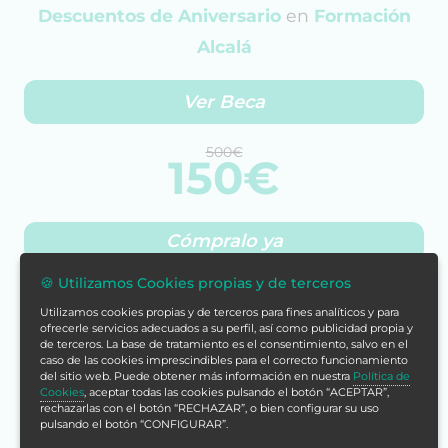
Descuentos de Aniversario
en
Formación
Alcalá
Ver Beca
500€
150€
Cómpralo ya
🍪 Utilizamos Cookies propias y de terceros
Con tu compra acumularías
Utilizamos cookies propias y de terceros para fines analíticos y para
600 puntos
ofrecerle servicios adecuados a su perfil, así como publicidad propia y
de terceros. La base de tratamiento es el consentimiento, salvo en el
Más info
caso de las cookies imprescindibles para el correcto funcionamiento
del sitio web. Puede obtener más información en nuestra
Política de
Cookies
, aceptar todas las cookies pulsando el botón “ACEPTAR”,
rechazarlas con el botón “RECHAZAR”, o bien configurar su uso
¡Estamos listos para ayudarte!
pulsando el botón “CONFIGURAR”.
Escríbenos por WhatsApp.