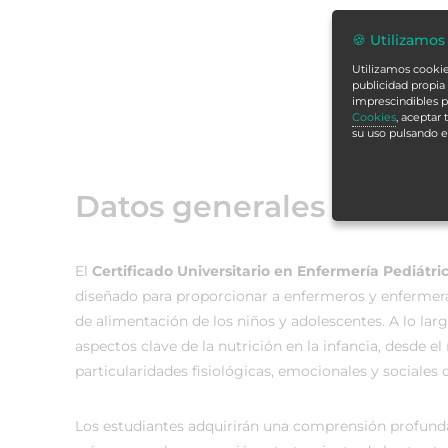
🍪 Utilizamos
Utilizamos cookies
publicidad propia 
imprescindibles p
Cookies
, aceptar
su uso pulsando 
Datos generales
El
Certificado Universitario en Enfermería Pediátri
diseñado para proporcionar a enfermeros y enfermera
de alimentación de los niños y adolescentes. A lo lar
aspectos clave de la nutrición en la infancia, desde el
particularidades fisiológicas, emocionales y sociales 
Los estudiantes adquirirán una comprensión profunda d