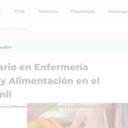
a
TCAE
Medicina
Fisioterapia
Psicologí
udios
tario en Enfermería
 y Alimentación en el
nil
rio en Enfermería Pediátrica: Nutrición y Alimentación en el Periodo Infant