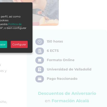
 perfil, así como
cookies
nuestra
Política de
R”, o bien configurar
150 horas
azar
Configurar
6 ECTS
Formato Online
á
Universidad de Valladolid
es y
Pago fraccionado
Descuentos de Aniversario
en
Formación Alcalá
niño,