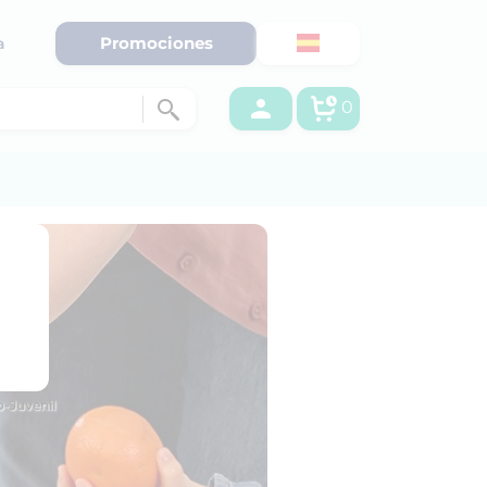
Promociones
a
0
o-Juvenil