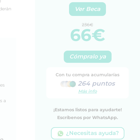
e
Ver Beca
nderán
236€
66€
Cómpralo ya
Con tu compra acumularías
264 puntos
les
Más info
s a
¡Estamos listos para ayudarte!
Escríbenos por WhatsApp.
¿Necesitas ayuda?
io