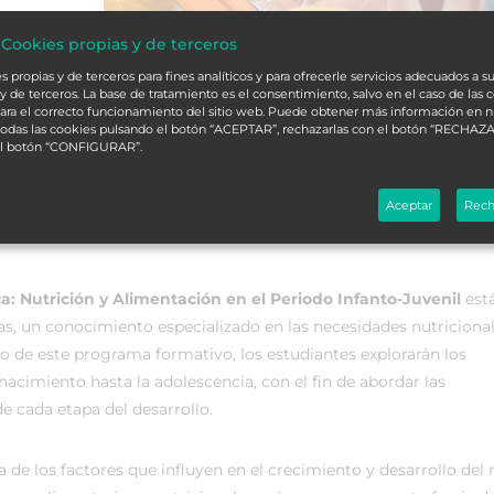
 Cookies propias y de terceros
 propias y de terceros para fines analíticos y para ofrecerle servicios adecuados a su
y de terceros. La base de tratamiento es el consentimiento, salvo en el caso de las 
ara el correcto funcionamiento del sitio web. Puede obtener más información en 
 todas las cookies pulsando el botón “ACEPTAR”, rechazarlas con el botón “RECHAZA
el botón “CONFIGURAR”.
Aceptar
Rech
ca: Nutrición y Alimentación en el Periodo Infanto-Juvenil
est
s, un conocimiento especializado en las necesidades nutricional
go de este programa formativo, los estudiantes explorarán los
 nacimiento hasta la adolescencia, con el fin de abordar las
de cada etapa del desarrollo.
e los factores que influyen en el crecimiento y desarrollo del 