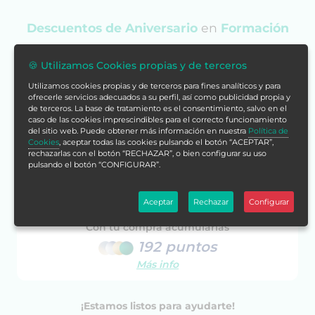
Descuentos de Aniversario
en
Formación
Alcalá
🍪 Utilizamos Cookies propias y de terceros
Ver Beca
Utilizamos cookies propias y de terceros para fines analíticos y para
ofrecerle servicios adecuados a su perfil, así como publicidad propia y
de terceros. La base de tratamiento es el consentimiento, salvo en el
caso de las cookies imprescindibles para el correcto funcionamiento
160€
48€
del sitio web. Puede obtener más información en nuestra
Política de
Cookies
, aceptar todas las cookies pulsando el botón “ACEPTAR”,
rechazarlas con el botón “RECHAZAR”, o bien configurar su uso
pulsando el botón “CONFIGURAR”.
Cómpralo ya
Aceptar
Rechazar
Configurar
Con tu compra acumularías
192 puntos
Más info
¡Estamos listos para ayudarte!