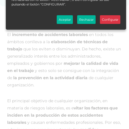
pulsando el botón “CONFIGURAR”.
Datos generales
Aceptar
Rechazar
Configurar
El
incremento de accidentes laborales
en todos los
ámbitos conlleva a la
elaboración de técnicas de
trabajo
que los eviten o disminuyan. De hecho, existe un
generalizado interés entre los administradores,
empleados y gobiernos por
mejorar la calidad de vida
en el trabajo
y esto solo se consigue con la integración
de
la prevención en la actividad diaria
de cualquier
organización.
El principal objetivo de cualquier organización, en
materia de riesgos laborales, es e
vitar los factores que
inciden en la producción de estos accidentes
laborales
y causan enfermedades profesionales. Por eso,