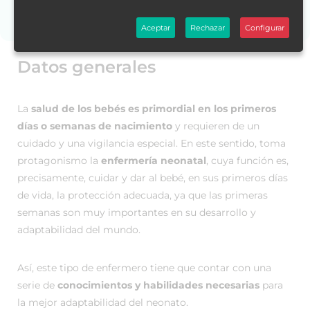
¿Necesitas ayuda?
Aceptar
Rechazar
Configurar
Datos generales
La
salud de los bebés es primordial en los primeros
días o semanas de nacimiento
y requieren de un
cuidado y una vigilancia especial. En este sentido, toma
protagonismo la
enfermería neonatal
, cuya función es,
precisamente, cuidar y dar al bebé, en sus primeros días
de vida, la protección adecuada, ya que las primeras
semanas son muy importantes en su desarrollo y
adaptabilidad del mundo.
Así, este tipo de enfermero tiene que contar con una
serie de
conocimientos y habilidades necesarias
para
la mejor adaptabilidad del neonato.